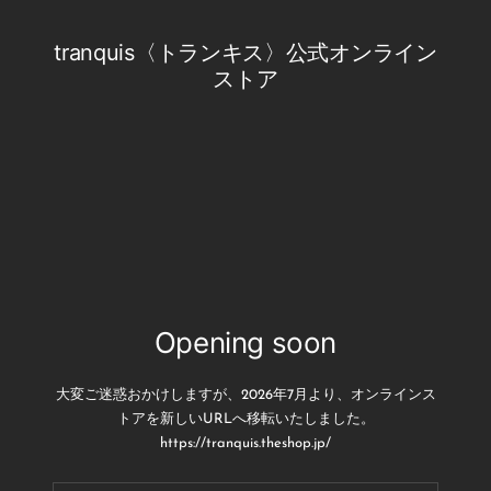
コ
ン
tranquis〈トランキス〉公式オンライン
テ
ストア
ン
ツ
へ
ス
キ
ッ
プ
Opening soon
大変ご迷惑おかけしますが、2026年7月より、オンラインス
トアを新しいURLへ移転いたしました。
https://tranquis.theshop.jp/